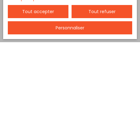
Tout accepter
Tout refuser
Personnaliser
Trier par
Créer une alerte
Pertinence
Coup de cœur