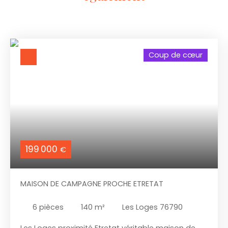
Coup de cœur
199 000
€
MAISON DE CAMPAGNE PROCHE ETRETAT
6
pièces
140
m²
Les Loges 76790
Les Loges proximité Etretat véritable maison de