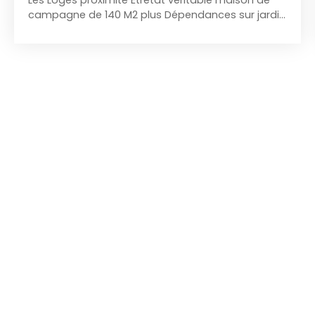
campagne de 140 M2 plus Dépendances sur jardin
paysagé de 4000 m2 avev abres plus que
centenaires, sejour salon cuisine 54 M2 cheminée
et poel a bois, 3 à 4 Chambres dont 1 en RDC, taxe
fonciere de 600 €, la maison n'est pas éligible au
DPE car pas de systeme de chauffage, cette
maison vous garantie le charme et l'authenticité
d'une maison de campagne pour des week end
en famille ou entre amis