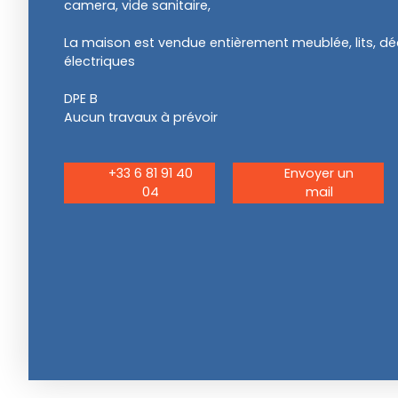
camera, vide sanitaire,
La maison est vendue entièrement meublée, lits, dé
électriques
DPE B
Aucun travaux à prévoir
+33 6 81 91 40
Envoyer un
04
mail