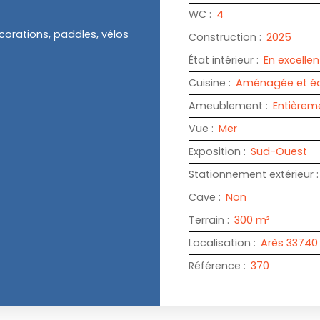
WC
:
4
corations, paddles, vélos
Construction
:
2025
État intérieur
:
En excellen
Cuisine
:
Aménagée et é
Ameublement
:
Entièrem
Vue
:
Mer
Exposition
:
Sud-Ouest
Stationnement extérieur
Cave
:
Non
Terrain
:
300
m²
Localisation
:
Arès 33740
Référence
:
370