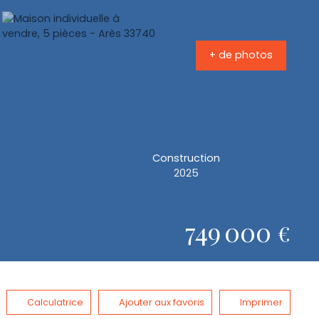
+ de photos
Construction
2025
749 000
€
Calculatrice
Ajouter aux favoris
Imprimer