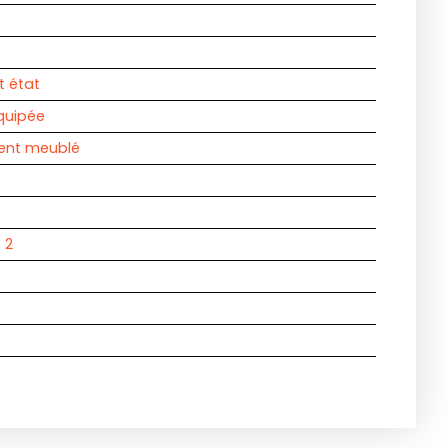
t état
quipée
ent meublé
:
2