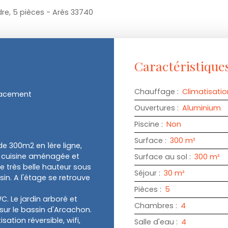
dre, 5 pièces - Arès 33740
Caractéristique
Chauffage
:
Climatisatio
acement
Ouvertures
:
Aluminium
Piscine
:
Non
Surface
:
300
m²
e 300m2 en 1ère ligne,
e cuisine aménagée et
Surface au sol
:
300
m²
 très belle hauteur sous
Séjour
:
30
m²
in. A l'étage se retrouve
Pièces
:
5
. Le jardin arboré et
Chambres
:
4
ur le bassin d'Arcachon.
ation réversible, wifi,
Salle d'eau
:
4