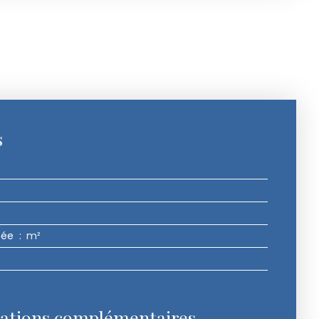
s
pée
:
m²
ations complémentaires