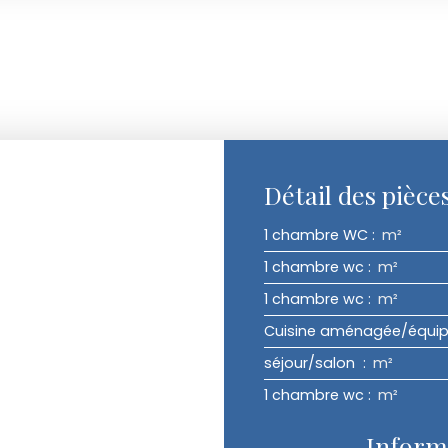
Détail des pièce
1 chambre WC
:
m²
1 chambre wc
:
m²
1 chambre wc
:
m²
Cuisine aménagée/équi
séjour/salon
:
m²
1 chambre wc
:
m²
Inform