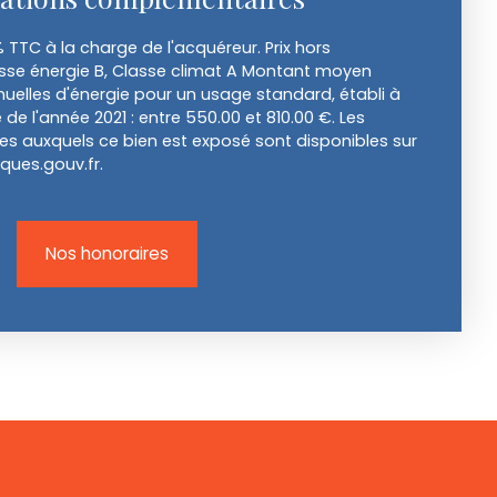
% TTC à la charge de l'acquéreur. Prix hors
asse énergie B, Classe climat A Montant moyen
elles d'énergie pour un usage standard, établi à
e de l'année 2021 : entre 550.00 et 810.00 €. Les
ues auxquels ce bien est exposé sont disponibles sur
sques.gouv.fr.
Nos honoraires