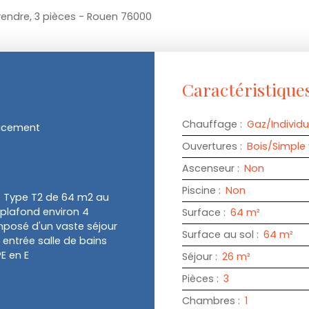
endre, 3 pièces - Rouen 76000
Caractéristique
Chauffage
:
Gaz/Individu
placement
Ouvertures
:
Bois/Simple 
Ascenseur
:
Non
Piscine
:
Non
t Type T2 de 64 m2 au
 plafond environ 4
Surface
:
64
m²
mposé d'un vaste séjour
Surface au sol
:
64
m²
 entrée salle de bains
PE en E
Séjour
:
26
m²
Pièces
:
3
Chambres
:
1