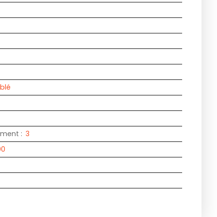
blé
iment
:
3
00