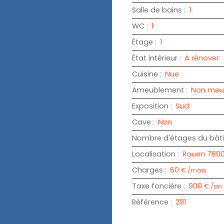
Salle de bains
:
1
WC
:
1
Étage
:
1
État intérieur
:
A rénover
Cuisine
:
Nue
Ameublement
:
Non meu
Exposition
:
Sud
Cave
:
Non
Nombre d'étages du bât
Localisation
:
Rouen 760
Charges
:
60
€ /mois
Taxe foncière
:
900
€ /an
Référence
:
291