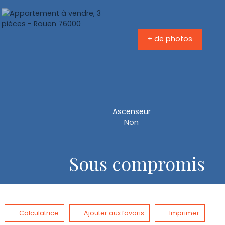
+ de photos
Ascenseur
Non
Sous compromis
Calculatrice
Ajouter aux favoris
Imprimer