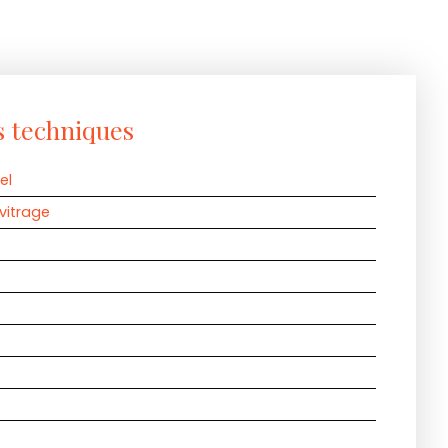
s techniques
el
vitrage