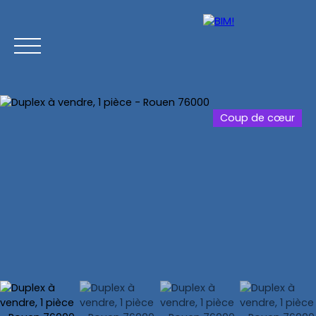
Coup de cœur
Accueil
Acheter
Vendre
Estimer
Chasse imm
Estimation