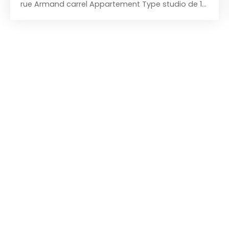
rue Armand carrel Appartement Type studio de 17
M2 au 2eme étage ascenseur dans résidence
récente, chauffage éléctrique vendu libre, 600 €
de foncier, 84 € de charges Mensuels,