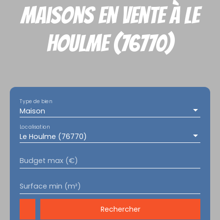
Maisons en vente à Le
Houlme (76770)
Type de bien
Maison
Localisation
Le Houlme (76770)
Budget max (€)
Surface min (m²)
Rechercher