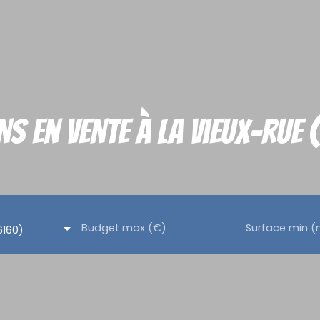
s en vente à La Vieux-Rue 
Budget max (€)
Surface min (
6160)