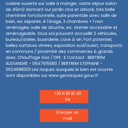
cuisine ouverte sur salle à manger, vaste séjour salon
de 45m2 donnant sur jardin clos et arboré, très belle
cheminée fonctionnelle, suite parentale avec salle de
bain, wc séparés. A l'étage, 3 chambres + 1 non
aménagée, salle de douche, wc. Grenier accessible et
aménageable. Sous sol pouvant accueillir 2 véhicules,
bureau/atelier, buanderie, cave à vin. Fort potentiel,
belles surfaces vitrées, exposition sud/ouest, transports
en communs / proximité des commerces & grands
axes. Chauffage Gaz / DPE : E Contact : BERTREM
ALEXANDRE - 0647615680 / BERTREM STEPHANE -
0624998303 Les risques auxquels le bien est soumis
sont disponibles sur www.georisques.gouv.fr
+33 6 81 91 40
04
Envoyer un
mail