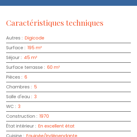
Caractéristiques techniques
Autres
:
Digicode
Surface
:
195
m²
Séjour
:
45
m²
Surface terrasse
:
60
m²
Pièces
:
6
Chambres
:
5
Salle d'eau
:
3
WC
:
3
Construction
:
1970
État intérieur
:
En excellent état
Cuisine
:
Equipée/Indépendante