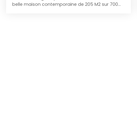
belle maison contemporaine de 205 M2 sur 700
M2 de terrain, vaste sejour salon de 72 m2 avec
cuisine equipée et aménagée, 4 à 5 belles
chambres, 1 grande salle de douche vaste
dressing, 1 salle de bains et douche a l'étage des
enfants, cave a vins, tres grande lingerie, beau
garage, immense terrasse avec piscine sur
pompe a chaleur, tres bon DPE en C, cheminée,
volets roulants electriques, taxe fonciere 4048 €