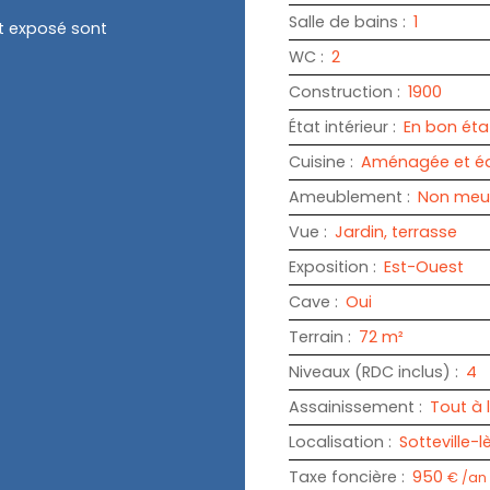
Salle de bains
:
1
st exposé sont
WC
:
2
Construction
:
1900
État intérieur
:
En bon éta
Cuisine
:
Aménagée et é
Ameublement
:
Non meu
Vue
:
Jardin, terrasse
Exposition
:
Est-Ouest
Cave
:
Oui
Terrain
:
72
m²
Niveaux (RDC inclus)
:
4
Assainissement
:
Tout à 
Localisation
:
Sotteville-
Taxe foncière
:
950
€ /an