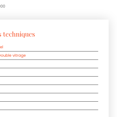
300
s techniques
el
ouble vitrage