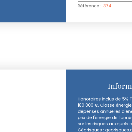
Référence
:
374
Inform
Honoraires inclus de 5% T
180 000 €. Classe énergi
dépenses annuelles d'éne
prix de l'énergie de l'ann
sur les risques auxquels c
Géorisques : georisques.g