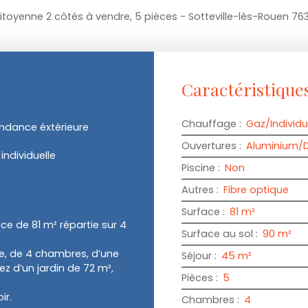
toyenne 2 côtés à vendre, 5 pièces - Sotteville-lès-Rouen 76
Caractéristique
Chauffage
:
Gaz/Individu
ndance éxtérieure
Ouvertures
:
Aluminium/D
individuelle
Piscine
:
Non
Autres
:
Fibre optique
Surface
:
81
m²
ce de 81 m² répartie sur 4
Surface au sol
:
90
m²
e, de 4 chambres, d’une
Séjour
:
45
m²
ez d’un jardin de 72 m²,
Pièces
:
5
ir.
Chambres
:
4