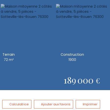
Terrain
Construction
72
m²
1900
189 000
€
Calculatrice
Ajouter aux favoris
Imprimer