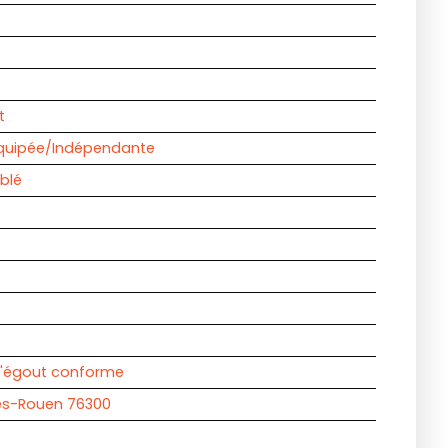
t
quipée/Indépendante
blé
l'égout conforme
lès-Rouen 76300