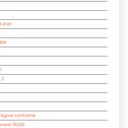
t état
blé
1
:
2
l'égout conforme
Esnard 76240