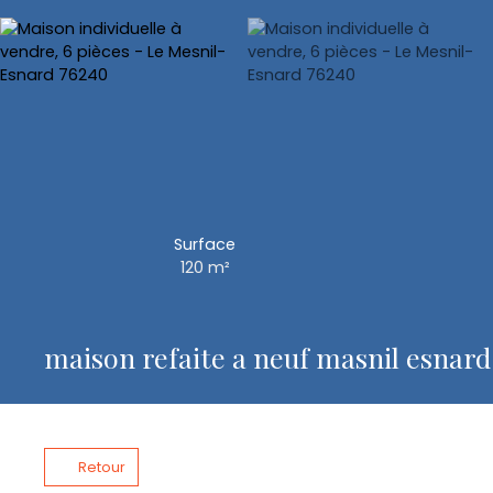
Surface
120
m²
maison refaite a neuf masnil esnar
Retour