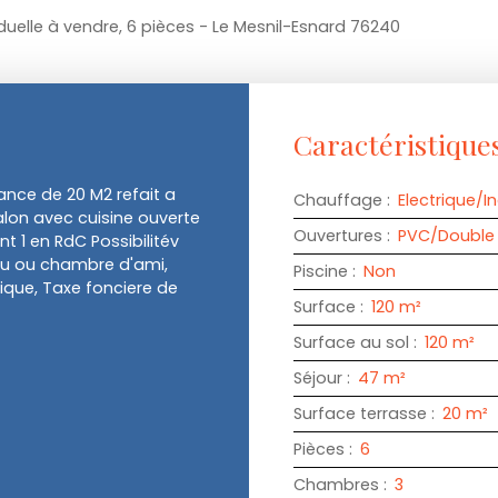
duelle à vendre, 6 pièces - Le Mesnil-Esnard 76240
Caractéristique
ance de 20 M2 refait a
Chauffage
:
Electrique/In
alon avec cuisine ouverte
Ouvertures
:
PVC/Double 
 1 en RdC Possibilitév
au ou chambre d'ami,
Piscine
:
Non
ique, Taxe fonciere de
Surface
:
120
m²
Surface au sol
:
120
m²
Séjour
:
47
m²
Surface terrasse
:
20
m²
Pièces
:
6
Chambres
:
3