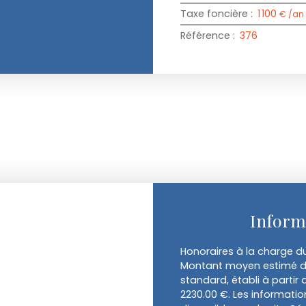
Taxe foncière
:
1 100
€ /an
Référence
:
376
Inform
Honoraires à la charge du
Montant moyen estimé de
standard, établi à partir 
2230.00 €. Les informatio