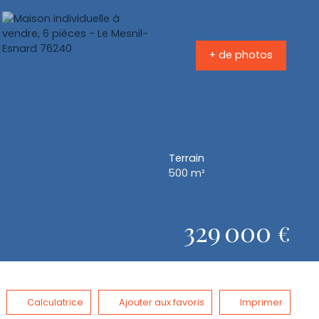
+ de photos
Terrain
500
m²
329 000
€
Calculatrice
Ajouter aux favoris
Imprimer