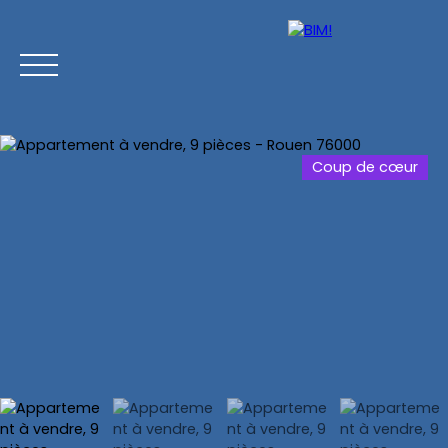
Coup de cœur
Accueil
Acheter
Vendre
Estimer
Chasse imm
Estimation