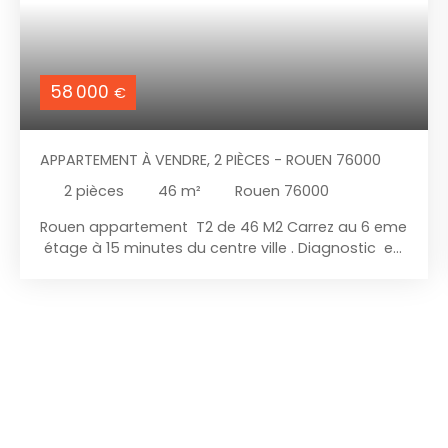
58 000
€
APPARTEMENT À VENDRE, 2 PIÈCES - ROUEN 76000
2
pièces
46
m²
Rouen 76000
Rouen appartement T2 de 46 M2 Carrez au 6 eme
étage à 15 minutes du centre ville . Diagnostic en
D. Les charges comprenne le chauffage et l'eau
froide. CaveStationnement en sous solBus et
commerces à proximité immédiatGéorisques :
www. géorisques. gouv. fr Pour toutes
informations complémentaires, contactez votre
conseillère Immobilier Mabilia Salgueiro au O6 67
39 59 13. Agent commercial immatriculé au RSAC
de ROUEN N° 509 052 742