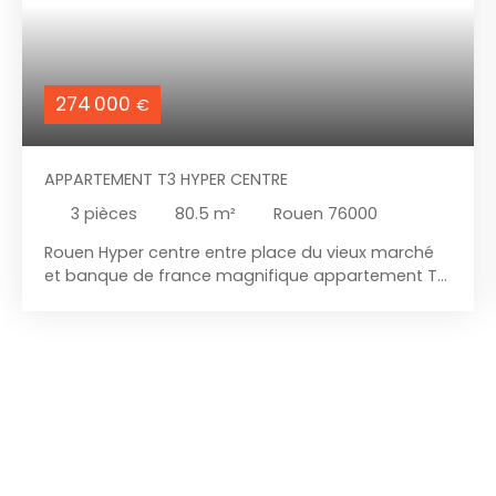
274 000
€
APPARTEMENT T3 HYPER CENTRE
3
pièces
80.5
m²
Rouen 76000
Rouen Hyper centre entre place du vieux marché
et banque de france magnifique appartement T3
de 82 m2 situé au 2ème étage, grand séjour
salon traversant avec parquet et tomette, 2
chambres dont une suite parentale, 2 salle de
douche, 2 wc, cuisine aménagée et équipée,
Appartement refait à neuf chauffage électrique
VMC, double vitrage DPE en C.