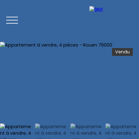
Vendu
Accueil
Acheter
Vendre
Estimer
Chasse imm
Estimation