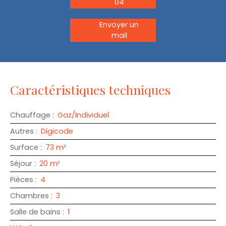
04
Envoyer un
mail
Caractéristiques techniques
Chauffage
:
Gaz/Individuel
Autres
:
Digicode
Surface
:
73
m²
Séjour
:
20
m²
Pièces
:
4
Chambres
:
3
Salle de bains
:
1